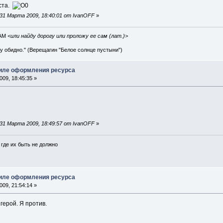
йста.
31 Марта 2009, 18:40:01 от IvanOFF
»
IAM
<или найду дорогу или проложу ее сам (лат.)>
ву обидно." (Верещагин "Белое солнце пустыни")
тиле оформления ресурса
09, 18:45:35 »
31 Марта 2009, 18:49:57 от IvanOFF
»
где их быть не должно
тиле оформления ресурса
09, 21:54:14 »
герой. Я против.