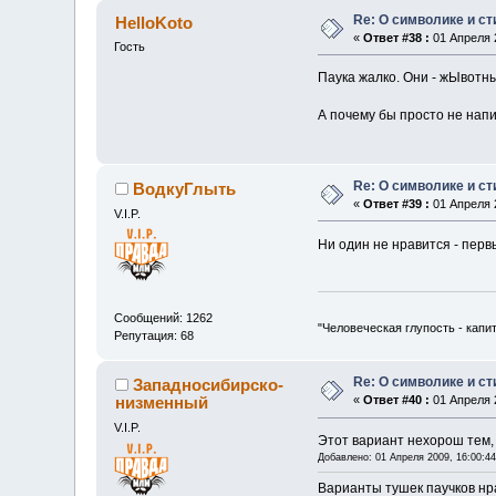
Re: О символике и с
HelloKoto
«
Ответ #38 :
01 Апреля 2
Гость
Паука жалко. Они - жЫвотн
А почему бы просто не нап
Re: О символике и с
ВодкуГлыть
«
Ответ #39 :
01 Апреля 2
V.I.P.
Ни один не нравится - перв
Сообщений: 1262
"Человеческая глупость - капи
Репутация: 68
Re: О символике и с
Западносибирско-
низменный
«
Ответ #40 :
01 Апреля 2
V.I.P.
Этот вариант нехорош тем, 
Добавлено: 01 Апреля 2009, 16:00:44
Варианты тушек паучков нр