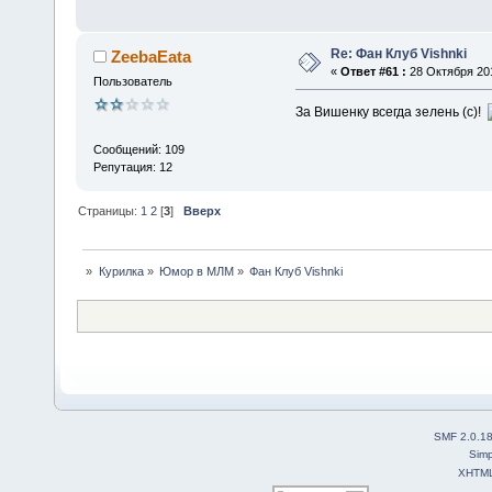
Re: Фан Клуб Vishnki
ZeebaEata
«
Ответ #61 :
28 Октября 201
Пользователь
За Вишенку всегда зелень (с)!
Сообщений: 109
Репутация: 12
Страницы:
1
2
[
3
]
Вверх
»
Курилка
»
Юмор в МЛМ
»
Фан Клуб Vishnki
SMF 2.0.1
Simp
XHTM