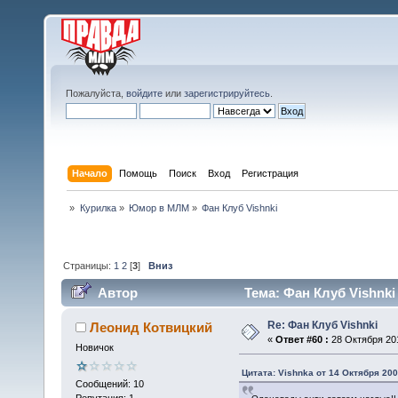
Пожалуйста,
войдите
или
зарегистрируйтесь
.
Начало
Помощь
Поиск
Вход
Регистрация
»
Курилка
»
Юмор в МЛМ
»
Фан Клуб Vishnki
Страницы:
1
2
[
3
]
Вниз
Автор
Тема: Фан Клуб Vishnki
Re: Фан Клуб Vishnki
Леонид Котвицкий
«
Ответ #60 :
28 Октября 201
Новичок
Цитата: Vishnka от 14 Октября 200
Сообщений: 10
Репутация: 1