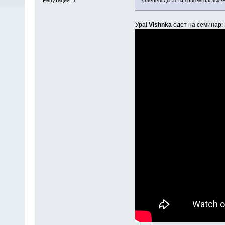
Оленеводы анти совсем наглые!На
Ура!
Vishnka
едет на семинар: