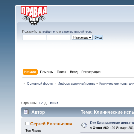
Пожалуйста,
войдите
или
зарегистрируйтесь
.
Начало
Помощь
Поиск
Вход
Регистрация
»
Основной форум
»
Информационный центр
»
Клинические испытани
Страницы:
1
2
[
3
]
Вниз
Автор
Тема: Клинические испы
Re: Клинические испыта
Сергей Евгеньевич
«
Ответ #60 :
29 Января 2018
Топ Лидер