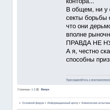
контора...
В общем, ни у
секты борьбы 
что они дерьм
вполне рыночн
ПРАВДА НЕ Н
А я, честно ск
способны приз
Присоединяйтесь к многомиллион
Страницы:
1
2
[
3
]
Вверх
»
Основной форум
»
Информационный центр
»
Клинические испытани