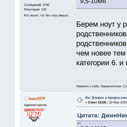
9,5-10Мб
Сообщений: 3740
Репутация: 139
Кто зигует, тот без газа зимует.
Берем ноут у 
родственников
родственников
чем новее тем
категории 6. и
Немного о себе. Хамаскетичен. С
Re: Вопрос к професси
IvanOFF
«
Ответ #2195 :
20 Мая 2025,
Администратор
Цитата: ДжинНик 