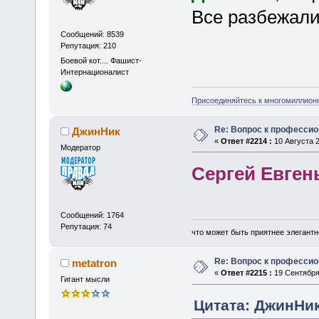
Все разбежалис
Сообщений: 8539
Репутация: 210
Боевой кот.... Фашист-
Интернационалист
Присоединяйтесь к многомиллион
Re: Вопрос к професси
ДжинНик
«
Ответ #2214 :
10 Августа 2
Модератор
Сергей Евген
Сообщений: 1764
Репутация: 74
что может быть приятнее элегантн
Re: Вопрос к професси
metatron
«
Ответ #2215 :
19 Сентября 
Гигант мысли
Цитата: ДжинНик 