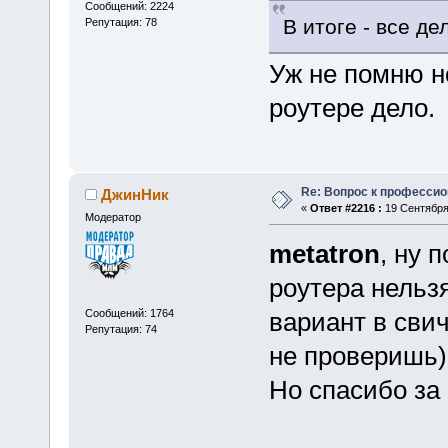
Сообщений: 2224
В итоге - все де
Репутация: 78
Уж не помню но
роутере дело.
Re: Вопрос к професси
ДжинНик
«
Ответ #2216 :
19 Сентября 
Модератор
metatron
, ну 
роутера нельз
Сообщений: 1764
вариант в свич
Репутация: 74
не проверишь)
Но спасибо за