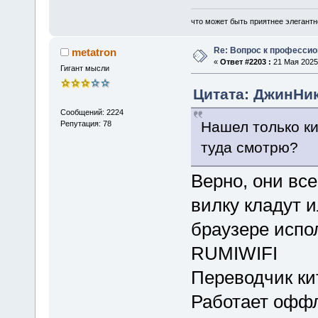
что может быть приятнее элегантн
Re: Вопрос к професси
metatron
«
Ответ #2203 :
21 Мая 2025,
Гигант мысли
Цитата: ДжинНик 
Сообщений: 2224
Нашел только ки
Репутация: 78
туда смотрю?
Верно, они вс
вилку кладут 
браузере испо
RUMIWIFI
Переводчик ки
Работает оффл