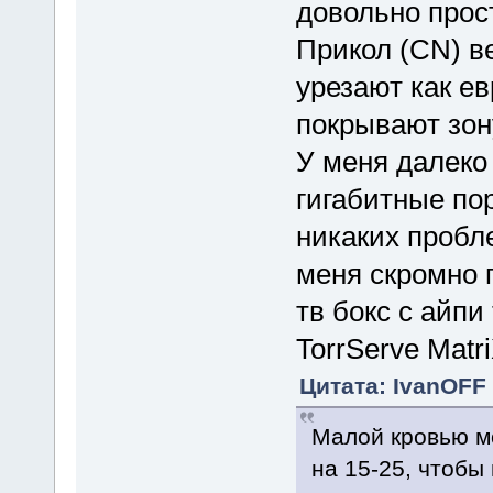
довольно прос
Прикол (СN) ве
урезают как е
покрывают зон
У меня далеко
гигабитные по
никаких пробл
меня скромно 
тв бокс с айпи
TorrServe Matr
Цитата: IvanOFF 
Малой кровью мо
на 15-25, чтобы