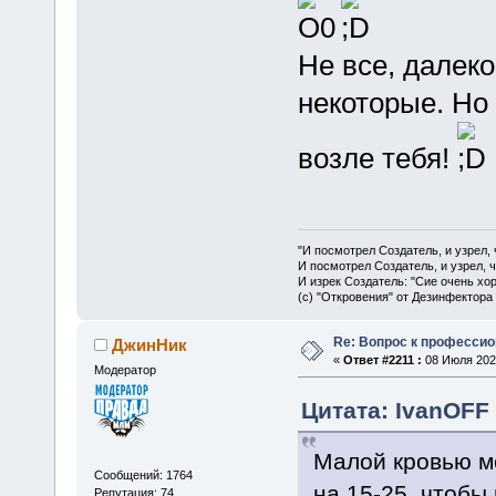
Не все, далек
некоторые. Но
возле тебя!
"И посмотрел Создатель, и узрел,
И посмотрел Создатель, и узрел, 
И изрек Создатель: "Сие очень хо
(с) "Откровения" от Дезинфектора
Re: Вопрос к професси
ДжинНик
«
Ответ #2211 :
08 Июля 2025
Модератор
Цитата: IvanOFF 
Малой кровью мо
Сообщений: 1764
на 15-25, чтобы
Репутация: 74