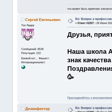
что может быть приятнее элегантн
Re: Вопрос к професси
Сергей Евгеньевич
«
Ответ #2207 :
28 Июня 2025
Топ Лидер
Друзья, прия
Сообщений: 8539
Наша школа А
Репутация: 210
знак качества
Боевой кот.... Фашист-
Интернационалист
Поздравлени
🥳
Присоединяйтесь к многомиллион
Re: Вопрос к професси
Дезинфектор
«
Ответ #2208 :
29 Июня 2025