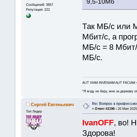
9,5-10Мб
Сообщений: 3857
Репутация: 222
Так МБ/с или 
Мбит/с, а про
МБ/с = 8 Мбит/
МБ/с.
AUT VIAM INVENIAM AUT FACIAM
"Я мзду не беру, мне за державу о
Re: Вопрос к професси
Сергей Евгеньевич
«
Ответ #2196 :
20 Мая 2025,
Топ Лидер
IvanOFF
, во! 
Здорова!