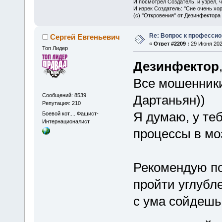
И посмотрел Создатель, и узрел, 
И изрек Создатель: "Сие очень хо
(с) "Откровения" от Дезинфектора
Re: Вопрос к професси
Сергей Евгеньевич
«
Ответ #2209 :
29 Июня 2025
Топ Лидер
Дезинфектор
Все мошенники
Сообщений: 8539
Дартаньян))
Репутация: 210
Я думаю, у те
Боевой кот.... Фашист-
Интернационалист
процессы в моз
Рекомендую по
пройти углубл
с ума сойдешь