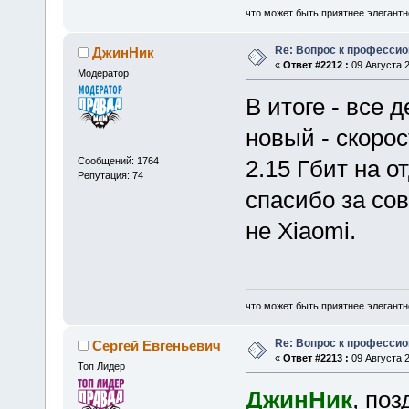
что может быть приятнее элегантн
Re: Вопрос к професси
ДжинНик
«
Ответ #2212 :
09 Августа 2
Модератор
В итоге - все 
новый - скорос
Сообщений: 1764
2.15 Гбит на о
Репутация: 74
спасибо за сов
не Xiaomi.
что может быть приятнее элегантн
Re: Вопрос к професси
Сергей Евгеньевич
«
Ответ #2213 :
09 Августа 2
Топ Лидер
ДжинНик
, поз