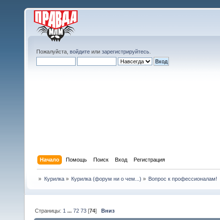
Пожалуйста,
войдите
или
зарегистрируйтесь
.
Начало
Помощь
Поиск
Вход
Регистрация
»
Курилка
»
Курилка (форум ни о чем...)
»
Вопрос к профессионалам!
Страницы:
1
...
72
73
[
74
]
Вниз