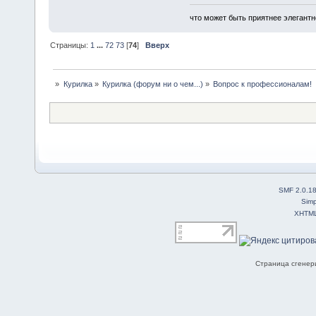
что может быть приятнее элегантн
Страницы:
1
...
72
73
[
74
]
Вверх
»
Курилка
»
Курилка (форум ни о чем...)
»
Вопрос к профессионалам!
SMF 2.0.1
Simp
XHTM
Страница сгенери