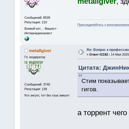
metallgiver
, з
Сообщений: 8539
Репутация: 210
Присоединяйтесь к многомиллион
Боевой кот.... Фашист-
Интернационалист
Re: Вопрос к професси
metallgiver
«
Ответ #2192 :
14 Мая 2025,
Гл. модератор
Цитата: ДжинНик 
Стим показывает
Сообщений: 3740
гигов.
Репутация: 139
Кто зигует, тот без газа зимует.
а торрент чего