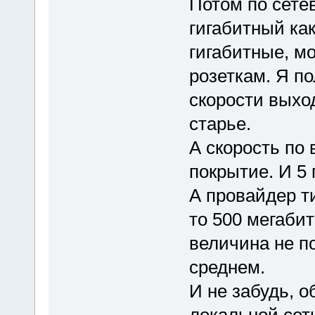
Потом по сетев
гигабитный как
гигабитные, мо
розеткам. Я по
скорости выход
старье.
А скорость по 
покрытие. И 5 
А провайдер т
то 500 мегабит
величина не п
среднем.
И не забудь, о