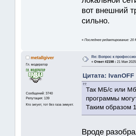
локальной сети
вот внешний т
сильно.
«
Последнее редактирование: 20 М
Re: Вопрос к професси
metallgiver
«
Ответ #2198 :
21 Мая 2025,
Гл. модератор
Цитата: IvanOFF 
Так МБ/с или Мб
Сообщений: 3740
программы могут
Репутация: 139
Кто зигует, тот без газа зимует.
Таким образом 1
Вроде разобра