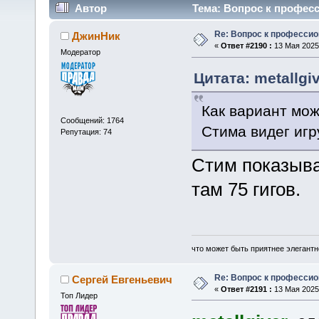
Автор
Тема: Вопрос к професс
Re: Вопрос к професси
ДжинНик
«
Ответ #2190 :
13 Мая 2025,
Модератор
Цитата: metallgiv
Как вариант мож
Сообщений: 1764
Стима видег игр
Репутация: 74
Стим показыва
там 75 гигов.
что может быть приятнее элегантн
Re: Вопрос к професси
Сергей Евгеньевич
«
Ответ #2191 :
13 Мая 2025,
Топ Лидер