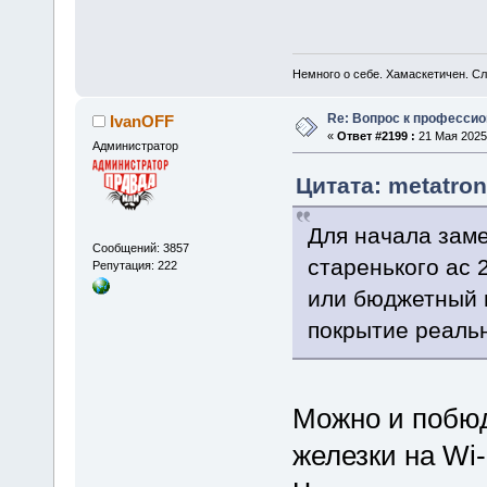
Немного о себе. Хамаскетичен. С
Re: Вопрос к професси
IvanOFF
«
Ответ #2199 :
21 Мая 2025,
Администратор
Цитата: metatron
Для начала заме
Сообщений: 3857
старенького аc 
Репутация: 222
или бюджетный н
покрытие реальн
Можно и побюд
железки на Wi-