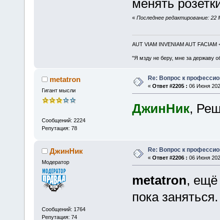
менять розетки 
«
Последнее редактирование: 22 М
AUT VIAM INVENIAM AUT FACIAM
"Я мзду не беру, мне за державу о
Re: Вопрос к професси
metatron
«
Ответ #2205 :
06 Июня 2025
Гигант мысли
ДжинНик
, Ре
Сообщений: 2224
Репутация: 78
Re: Вопрос к професси
ДжинНик
«
Ответ #2206 :
06 Июня 2025
Модератор
metatron
, ещё
пока заняться.
Сообщений: 1764
Репутация: 74