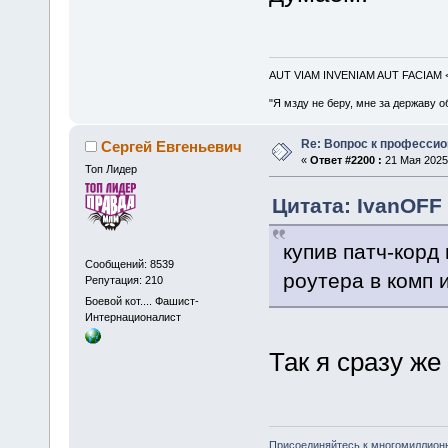
AUT VIAM INVENIAM AUT FACIAM
"Я мзду не беру, мне за державу о
Re: Вопрос к професси
Сергей Евгеньевич
«
Ответ #2200 :
21 Мая 2025,
Топ Лидер
Цитата: IvanOFF 
купив патч-корд
Сообщений: 8539
роутера в комп 
Репутация: 210
Боевой кот.... Фашист-
Интернационалист
Так я сразу же 
Присоединяйтесь к многомиллион