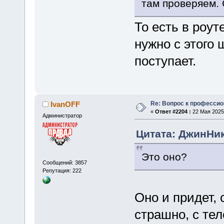
там проверяем.
То есть в роут
нужно с этого 
поступает.
Re: Вопрос к професси
IvanOFF
«
Ответ #2204 :
22 Мая 2025,
Администратор
Цитата: ДжинНик 
Это оно?
Сообщений: 3857
Репутация: 222
Оно и придет, 
страшно, с те