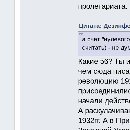
пролетариата. и
Цитата: Дезинфе
а счёт "нулевого
считать) - не ду
Какие 56? Ты 
чем сюда писат
революцию 19
присоединилис
начали действ
А раскулачиван
1932гг. А в Пр