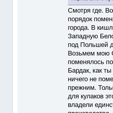
Смотря где. В
порядок поменя
города. В кишла
Западную Бело
под Польшей д
Возьмем мою С
поменялось пок
Бардак, как т
ничего не пом
прежним. Толь
для кулаков эт
владели единс