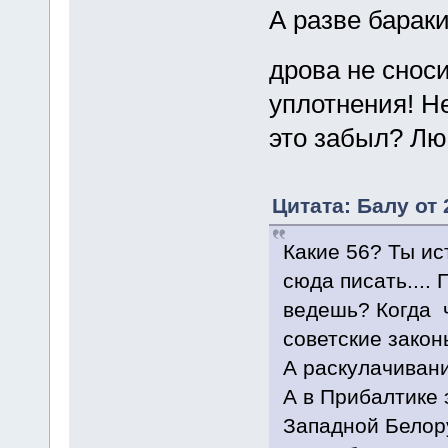
А разве барак
дрова не снос
уплотнения! Н
это забыл? Лю
Цитата: Балу от 
Какие 56? Ты ис
сюда писать....
ведешь? Когда 
советские закон
А раскулачивани
А в Прибалтике 
Западной Белору