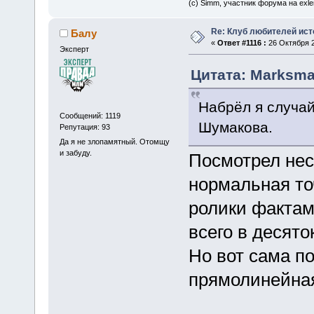
(c) Simm, участник форума на exler
Re: Клуб любителей ист
Балу
«
Ответ #1116 :
26 Октября 2
Эксперт
Цитата: Marksman
Набрёл я случай
Сообщений: 1119
Шумакова.
Репутация: 93
Да я не злопамятный. Отомщу
и забуду.
Посмотрел нес
нормальная то
ролики фактам
всего в десято
Но вот сама п
прямолинейна