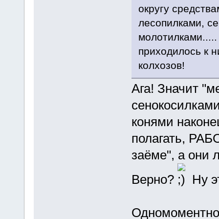
округу средства
лесопилками, се
молотилками....
приходилось к н
колхозов!
Ага! Значит "
сенокосилками,
конями наконец
полагать, РАБО
заёме", а они
Верно?
Ну эт
Одномоментно 