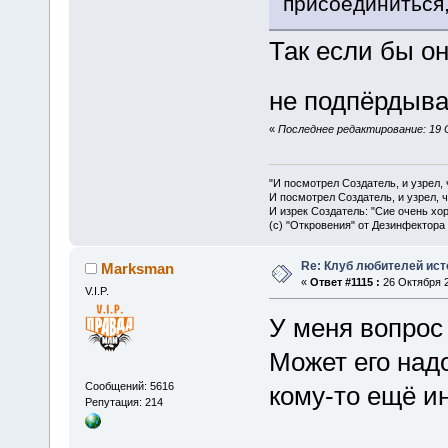
присоединиться,
Так если бы он
не подпёрдыва
«
Последнее редактирование: 19 
"И посмотрел Создатель, и узрел,
И посмотрел Создатель, и узрел, 
И изрек Создатель: "Сие очень хо
(с) "Откровения" от Дезинфектора
Re: Клуб любителей ист
Marksman
«
Ответ #1115 :
26 Октября 2
V.I.P.
У меня вопрос
Может его надо
Сообщений: 5616
кому-то ещё ин
Репутация: 214