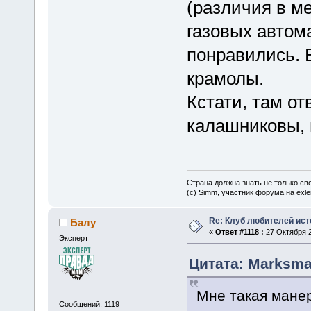
(различия в м
газовых автома
понравились. 
крамолы.
Кстати, там от
калашниковы,
Страна должна знать не только сво
(c) Simm, участник форума на exler
Re: Клуб любителей ист
Балу
«
Ответ #1118 :
27 Октября 2
Эксперт
Цитата: Marksman
Мне такая манер
Сообщений: 1119