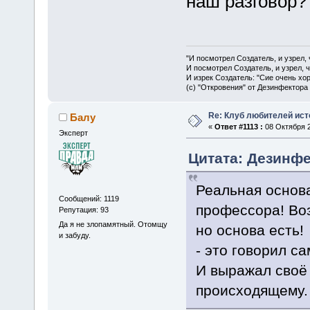
наш разговор
"И посмотрел Создатель, и узрел,
И посмотрел Создатель, и узрел, 
И изрек Создатель: "Сие очень хо
(с) "Откровения" от Дезинфектора
Re: Клуб любителей ист
Балу
«
Ответ #1113 :
08 Октября 2
Эксперт
Цитата: Дезинфе
Реальная основа
Сообщений: 1119
профессора! Воз
Репутация: 93
Да я не злопамятный. Отомщу
но основа есть!
и забуду.
- это говорил са
И выражал своё
происходящему.