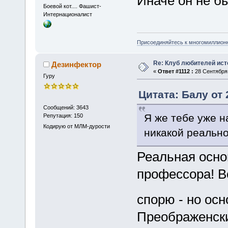
Иначе он не б
Боевой кот.... Фашист-
Интернационалист
Присоединяйтесь к многомиллион
Re: Клуб любителей ист
Дезинфектор
«
Ответ #1112 :
28 Сентября 
Гуру
Цитата: Балу от 
Сообщений: 3643
Я же тебе уже н
Репутация: 150
Кодирую от МЛМ-дурости
никакой реально
Реальная основ
профессора! В
спорю - но осн
Преображенский