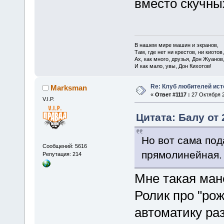
вместо скучны
В нашем мире машин и экранов,
Там, где нет ни крестов, ни киотов,
Ах, как много, друзья, Дон Жуанов
И как мало, увы, Дон Кихотов!
Re: Клуб любителей ист
Marksman
«
Ответ #1117 :
27 Октября 2
V.I.P.
Цитата: Балу от 
Но вот сама под
Сообщений: 5616
прямолинейная.
Репутация: 214
Мне такая ман
Ролик про "рож
автоматику ра