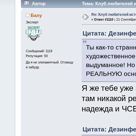
Автор
Тема: Клуб любителей и
Re: Клуб любителей ист
Балу
«
Ответ #1110 :
21 Сентября 
Эксперт
Цитата: Дезинфе
Ты как-то стран
Сообщений: 1119
художественное
Репутация: 93
Да я не злопамятный. Отомщу
выдуманное! Но
и забуду.
РЕАЛЬНУЮ осно
Я же тебе уже 
там никакой р
надежда и ЧСВ
Цитата: Дезинфе