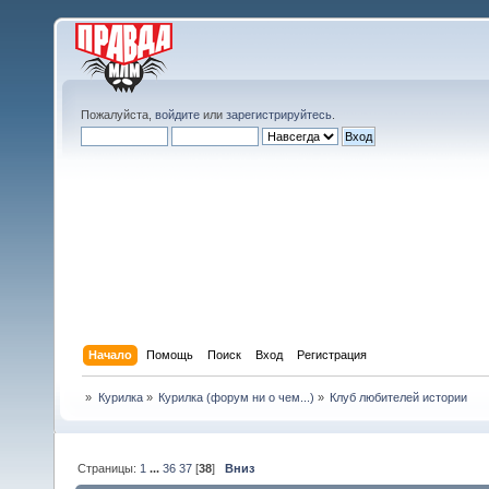
Пожалуйста,
войдите
или
зарегистрируйтесь
.
Начало
Помощь
Поиск
Вход
Регистрация
»
Курилка
»
Курилка (форум ни о чем...)
»
Клуб любителей истории
Страницы:
1
...
36
37
[
38
]
Вниз