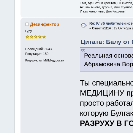
Там, где нет ни крестов, ни киотов,
Ах, как много, друзья, Дон Жуанов
И как мало, увы, Дон Кихотов!
Re: Клуб любителей ист
Дезинфектор
«
Ответ #1114 :
19 Октября 2
Гуру
Цитата: Балу от 
Сообщений: 3643
Реальная основа
Репутация: 150
Кодирую от МЛМ-дурости
Абрамовича Вор
Ты специально
МЕДИЦИНУ про
просто работа
которую Булгак
РАЗРУХУ В ГО