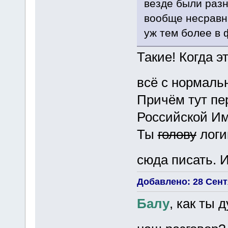
везде были разн
вообще несравни
уж тем более в 
Такие! Когда э
всё с нормаль
Причём тут пе
Российской Им
Ты
голову
логи
сюда писать. И
Добавлено: 28 Сентя
Балу
, как ты 