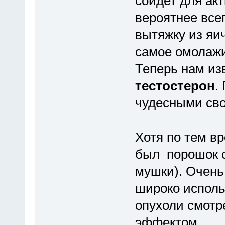
сойдет для ак
вероятнее все
вытяжку из яич
самое омолаж
Теперь нам изв
тестостерон
.
чудесными сво
Хотя по тем в
был порошок с
мушки). Очень
широко исполь
опухоли смотр
эффектом.