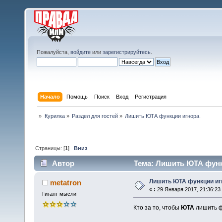
Пожалуйста,
войдите
или
зарегистрируйтесь
.
Начало
Помощь
Поиск
Вход
Регистрация
»
Курилка
»
Раздел для гостей
»
Лишить ЮТА функции игнора.
Страницы: [
1
]
Вниз
Автор
Тема: Лишить ЮТА функц
Лишить ЮТА функции иг
metatron
«
:
29 Января 2017, 21:36:23
Гигант мысли
Кто за то, чтобы
ЮТА
лишить ф