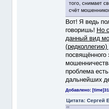
того, снимает с
счёт мошенников
Вот! Я ведь по
говоришь!
Но 
данный вид мо
(редколлегию)
посвящённого 
мошенничества 
проблема есть!
дальнейших де
Добавлено: [time]31 
Цитата: Сергей Е