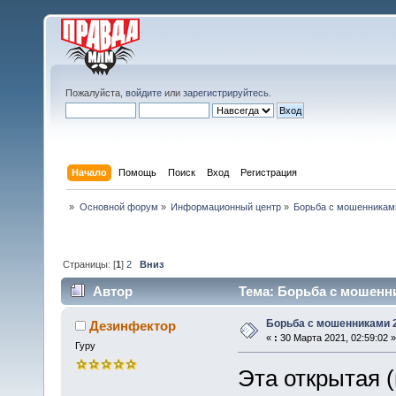
Пожалуйста,
войдите
или
зарегистрируйтесь
.
Начало
Помощь
Поиск
Вход
Регистрация
»
Основной форум
»
Информационный центр
»
Борьба с мошенникам
Страницы: [
1
]
2
Вниз
Автор
Тема: Борьба с мошенни
Борьба с мошенниками 2
Дезинфектор
«
:
30 Марта 2021, 02:59:02 »
Гуру
Эта открытая (