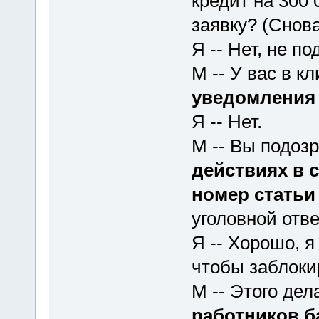
кредит на 300
заявку? (Снова
Я -- Нет, не п
М -- У вас в к
уведомления
Я -- Нет.
М -- Вы подоз
действиях в 
номер статьи
уголовной отве
Я -- Хорошо, я
чтобы заблокир
М -- Этого дел
работников б