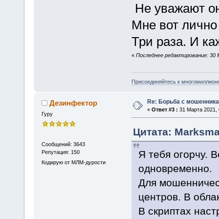
Не уважают он
Мне вот лично
Три раза. И ка
«
Последнее редактирование: 30 
Присоединяйтесь к многомиллион
Re: Борьба с мошенника
Дезинфектор
«
Ответ #3 :
31 Марта 2021, 
Гуру
Цитата: Marksman
Сообщений: 3643
Я тебя огорчу. 
Репутация: 150
Кодирую от МЛМ-дурости
одновременно.
Для мошенничест
центров. В обл
В скриптах нас