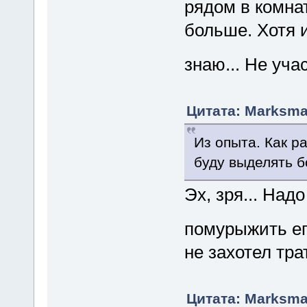
рядом в комнат
больше. Хотя 
знаю... Не уча
Цитата: Marksman
Из опыта. Как р
буду выделять бо
Эх, зря... Над
помурыжить ег
не захотел тра
Цитата: Marksman