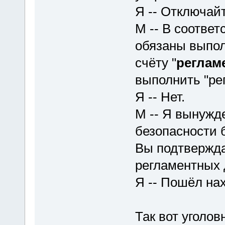
Я -- Отключайт
М -- В соответ
обязаны выпол
счёту "
реглам
выполнить "ре
Я -- Нет.
М -- Я вынужд
безопасности 
Вы подтвержда
регламентных 
Я -- Пошёл нах
Так вот уголо