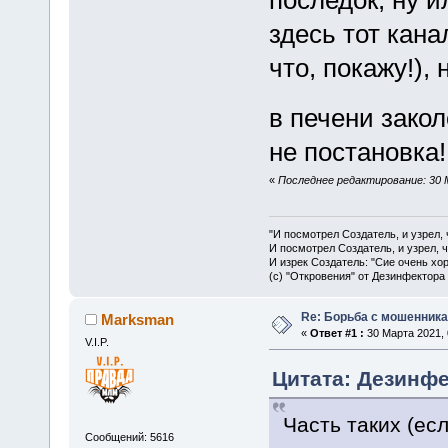
здесь тот кана
что, покажу!),
в печени закол
не постановка!
«
Последнее редактирование: 30 
"И посмотрел Создатель, и узрел,
И посмотрел Создатель, и узрел, 
И изрек Создатель: "Сие очень хо
(с) "Откровения" от Дезинфектора
Re: Борьба с мошенника
Marksman
«
Ответ #1 :
30 Марта 2021, 
V.I.P.
Цитата: Дезинфек
Часть таких (ес
Сообщений: 5616