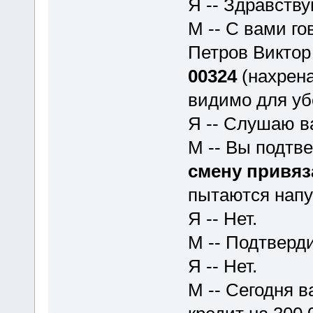
Я -- Здравству
М -- С вами г
Петров Викто
00324
(нахрена
видимо для уб
Я -- Слушаю в
М -- Вы подтв
смену привяз
пытаются напу
Я -- Нет.
М -- Подтверд
Я -- Нет.
М -- Сегодня 