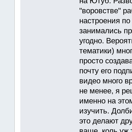
на Ютуб. Разво
"воровстве" р
настроения по
занимались пра
угодно. Вероят
тематики) мног
просто создав
почту его под
видео много в
не менее, я р
именно на это
изучить. Долб
это делают др
ваше, коль уж 