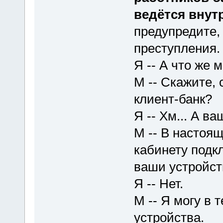
ведётся внут
предупредите,
преступления.
Я -- А что же 
М -- Скажите, 
клиент-банк?
Я -- Хм... А в
М -- В настоя
кабинету подк
ваши устройст
Я -- Нет.
М -- Я могу в 
устройства.