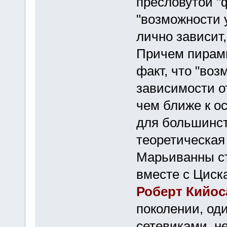
пресловутой "
"возможности у
лично зависит,
Причем пирам
факт, что "воз
зависимости о
чем ближе к о
для большинст
теоретическая
Марьиванны с
вместе с Циск
Роберт Кийос
поколении, оди
сетевиками, н