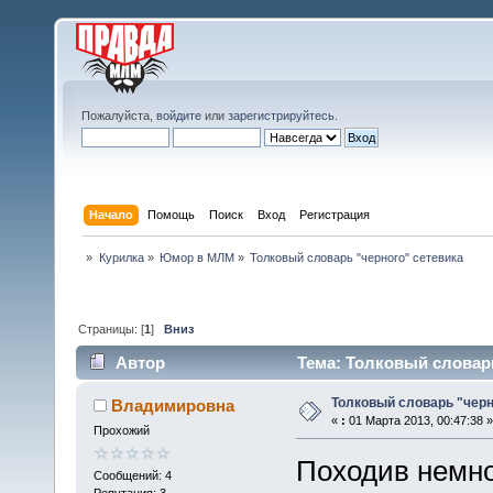
Пожалуйста,
войдите
или
зарегистрируйтесь
.
Начало
Помощь
Поиск
Вход
Регистрация
»
Курилка
»
Юмор в МЛМ
»
Толковый словарь "черного" сетевика
Страницы: [
1
]
Вниз
Автор
Тема: Толковый словарь
Толковый словарь "черн
Владимировна
«
:
01 Марта 2013, 00:47:38 »
Прохожий
Походив немно
Сообщений: 4
Репутация: 3