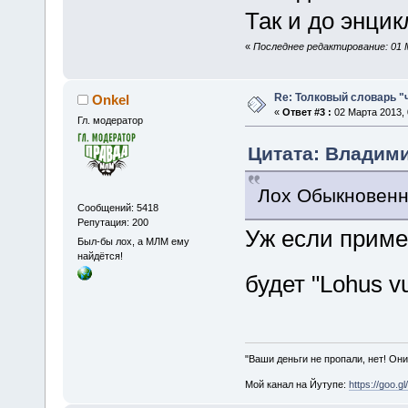
Так и до энци
«
Последнее редактирование: 01 
Re: Толковый словарь "
Onkel
«
Ответ #3 :
02 Марта 2013, 
Гл. модератор
Цитата: Владими
Лох Обыкновенн
Сообщений: 5418
Репутация: 200
Уж если приме
Был-бы лох, а МЛМ ему
найдётся!
будет "Lohus v
"Ваши деньги не пропали, нет! Они
Мой канал на Йутупе:
https://goo.g