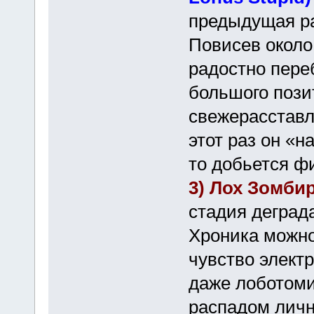
предыдущая ра
Повисев около
радостно пере
большого пози
свежерасставл
этот раз он «
то добьется ф
3) Лох Зомб
стадия деград
Хроника можно
чувство элект
даже лоботоми
распадом личн