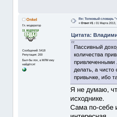
Re: Толковый словарь "
Onkel
«
Ответ #1 :
01 Марта 2013, 
Гл. модератор
Цитата: Владими
Пассивный доход
Сообщений: 5418
количества при
Репутация: 200
Был-бы лох, а МЛМ ему
привлеченными л
найдётся!
делать, а чисто
привычке, ибо т
Я не думаю, ч
исходнике.
Сама по-себе 
интересная.