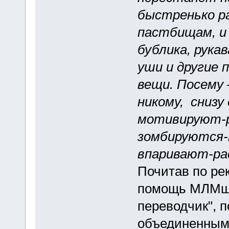
быстренько р
пастбищам, и
бублика, рука
уши и другие 
вещи. Посему 
никому, снизу
мотивируют-р
зомбируются-
впаривают-ра
Почитав по ре
помощь МЛМщи
переводчик", п
объединенными