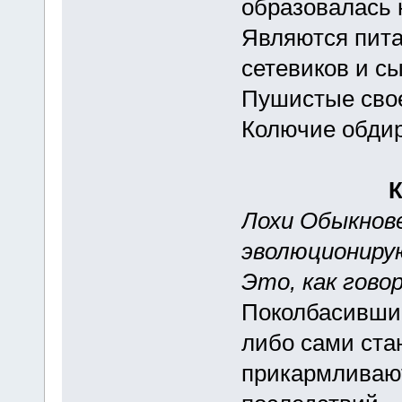
образовалась 
Являются пита
сетевиков и сы
Пушистые свое
Колючие обдира
Лохи Обыкнове
эволюционирую
Это, как гово
Поколбасившиc
либо сами ста
прикармливают