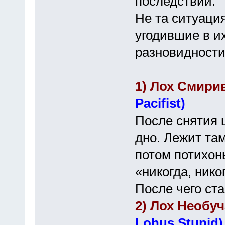
последствий.
Не та ситуаци
угодившие в и
разновидности
1) Лох Cмири
Pacifist)
После снятия 
дно. Лежит та
потом потихонь
«никогда, нико
После чего ст
2) Лох Необу
Lohus Stupid)