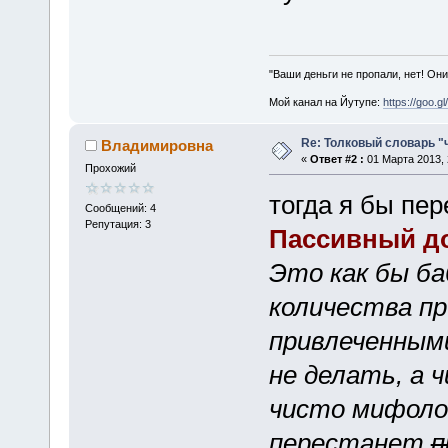
"Ваши деньги не пропали, нет! Они
Мой канал на Йутупе:
https://goo.g
Re: Толковый словарь "
Владимировна
«
Ответ #2 :
01 Марта 2013, 
Прохожий
тогда я бы пер
Сообщений: 4
Репутация: 3
Пассивный д
Это как бы ба
количества п
привлеченными
не делать, а 
чисто мифолог
перестанет
п