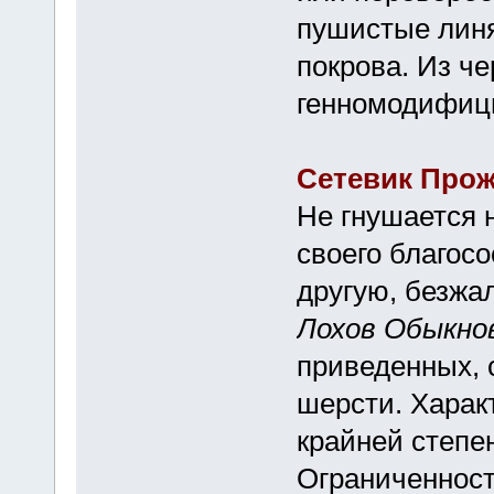
пушистые линя
покрова. Из ч
генномодифиц
Сетевик Про
Не гнушается
своего благосо
другую, безжа
Лохов Обыкно
приведенных, с
шерсти. Харак
крайней степе
Ограниченност