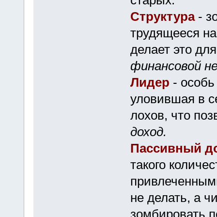
старых.
Структура
- 
трудящееся на
делает это дл
финансовой н
Лидер
- особь
уловившая в с
лохов, что по
доход.
Пассивный д
такого количе
привлеченными
не делать, а ч
зомбировать п