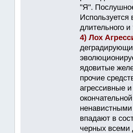
"Я". Послушно
Используется 
длительного и
4) Лох Агрес
деградирующи
эволюционируе
ядовитые желе
прочие средст
агрессивные и
окончательной
ненавистными
впадают в сос
черных всеми 