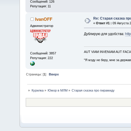
Сообщений: 126
Репутация: 11
Re: Старая сказка п
IvanOFF
«
Ответ #1 :
09 Августа 2
Администратор
Дублирую для удобства:
htt
AUT VIAM INVENIAM AUT FAC
Сообщений: 3857
Репутация: 222
"Я мзду не беру, мне за держа
Страницы: [
1
]
Вверх
»
Курилка
»
Юмор в МЛМ
»
Старая сказка про пирамиду