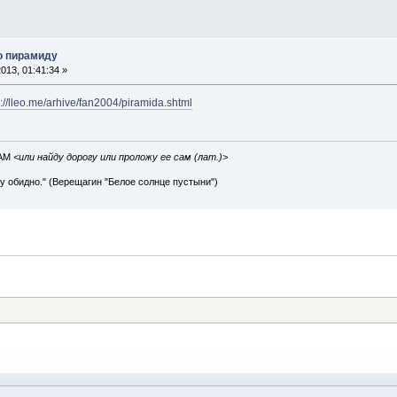
ро пирамиду
013, 01:41:34 »
p://lleo.me/arhive/fan2004/piramida.shtml
IAM
<или найду дорогу или проложу ее сам (лат.)>
ву обидно." (Верещагин "Белое солнце пустыни")