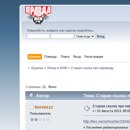
Пожалуйста,
войдите
или
зарегистрируйтесь
.
Начало
Помощь
Поиск
Вход
Регистрация
»
Курилка
»
Юмор в МЛМ
»
Старая сказка про пирамиду
Страницы: [
1
]
Вниз
Автор
Тема: Старая сказка 
Старая сказка про п
koreezzz
«
:
01 Августа 2013, 08:00
Пользователь
http://lleo.me/arhive/fan2004
«
Последнее редактирование: 