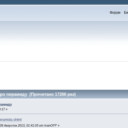
Форум
Би
про пирамиду (Прочитано 17266 раз)
ирамиду
:17 »
/piramida.shtml
09 Августа 2013, 01:41:03 от IvanOFF
»