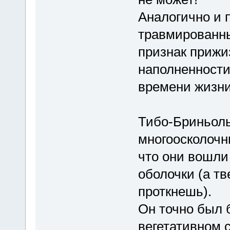
Аналогично и 
травмированны
признак прижи
наполненности 
времени жизни
Тибо-Бриньол
многоосколочны
что они вошли 
оболочки (а тв
проткнешь).
Он точно был б
вегетативном 