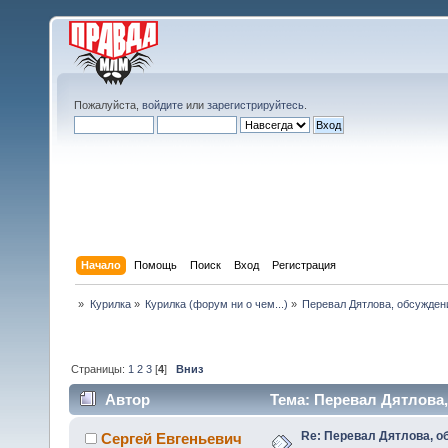
Пожалуйста,
войдите
или
зарегистрируйтесь
.
Начало
Помощь
Поиск
Вход
Регистрация
»
Курилка
»
Курилка (форум ни о чем...)
»
Перевал Дятлова, обсужден
Страницы:
1
2
3
[
4
]
Вниз
Автор
Тема: Перевал Дятлова,
Re: Перевал Дятлова, 
Сергей Евгеньевич