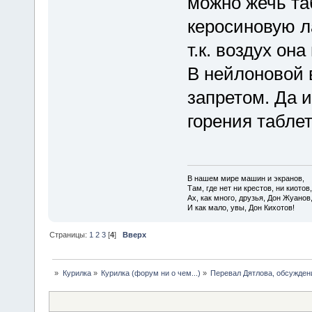
можно жечь таб
керосиновую ла
т.к. воздух она
В нейлоновой в
запретом. Да 
горения таблет
В нашем мире машин и экранов,
Там, где нет ни крестов, ни киотов,
Ах, как много, друзья, Дон Жуанов
И как мало, увы, Дон Кихотов!
Страницы:
1
2
3
[
4
]
Вверх
»
Курилка
»
Курилка (форум ни о чем...)
»
Перевал Дятлова, обсужден