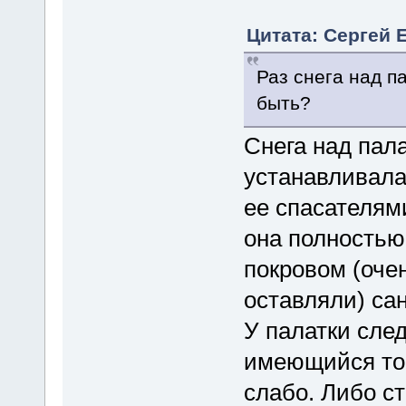
Цитата: Сергей Е
Раз снега над п
быть?
Снега над пала
устанавливала
ее спасателями
она полность
покровом (оче
оставляли) сан
У палатки след
имеющийся тог
слабо. Либо с