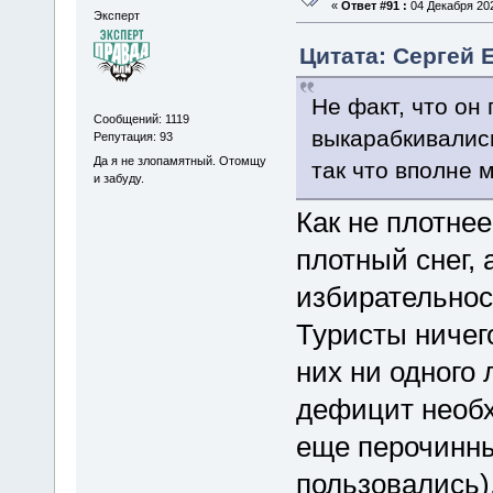
«
Ответ #91 :
04 Декабря 202
Эксперт
Цитата: Сергей Е
Не факт, что он
Сообщений: 1119
выкарабкивались
Репутация: 93
Да я не злопамятный. Отомщу
так что вполне 
и забуду.
Как не плотне
плотный снег, 
избирательнос
Туристы ничего
них ни одного
дефицит необх
еще перочинны
пользовались).