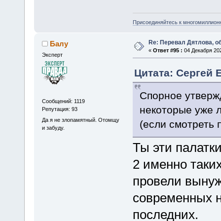
Присоединяйтесь к многомиллион
Re: Перевал Дятлова, 
Балу
«
Ответ #95 :
04 Декабря 202
Эксперт
Цитата: Сергей Е
Спорное утвержд
Сообщений: 1119
некоторые уже л
Репутация: 93
Да я не злопамятный. Отомщу
(если смотреть 
и забуду.
Ты эти палатки
2 именно таки
провели вынуж
современных н
последних.