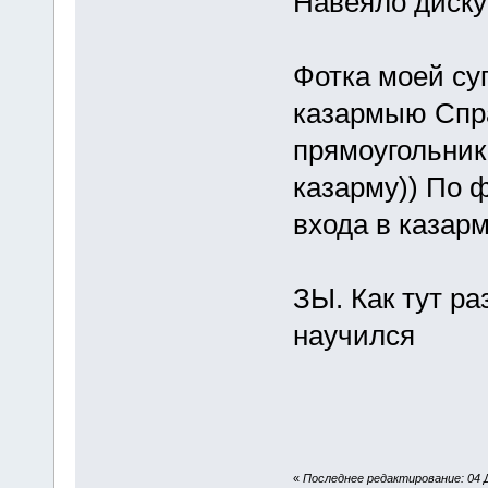
Навеяло диску
Фотка моей су
казармыю Спра
прямоугольник,
казарму)) По ф
входа в казарм
ЗЫ. Как тут ра
научился
«
Последнее редактирование: 04 Д