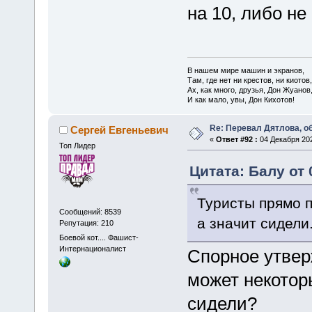
на 10, либо не
В нашем мире машин и экранов,
Там, где нет ни крестов, ни киотов,
Ах, как много, друзья, Дон Жуанов
И как мало, увы, Дон Кихотов!
Re: Перевал Дятлова, 
Сергей Евгеньевич
«
Ответ #92 :
04 Декабря 202
Топ Лидер
Цитата: Балу от 
Туристы прямо 
Сообщений: 8539
а значит сидели
Репутация: 210
Боевой кот.... Фашист-
Интернационалист
Спорное утвер
может некотор
сидели?