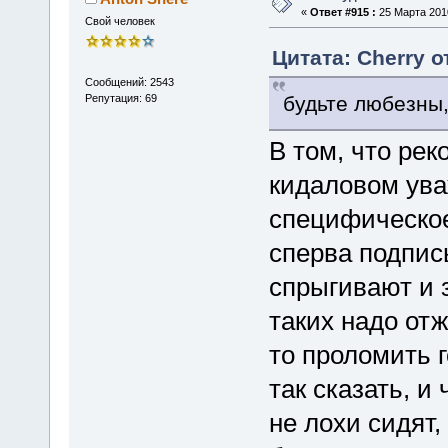
«
Ответ #915 :
25 Марта 2010
Свой человек
Цитата: Cherry о
Сообщений: 2543
будьте любезны,
Репутация: 69
В том, что ре
кидаловом ув
специфическое
сперва подпис
спрыгивают и 
таких надо отж
то проломить 
так сказать, и
не лохи сидят,