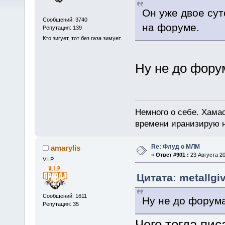
Он уже двое сут
Сообщений: 3740
на форуме.
Репутация: 139
Кто зигует, тот без газа зимует.
Ну не до фору
Немного о себе. Хамас
времени иранизирую 
Re: Флуд о МЛМ
amarylis
«
Ответ #901 :
23 Августа 20
V.I.P.
Цитата: metallgiv
Сообщений: 1611
Ну не до форума
Репутация: 35
Чего тогда пис