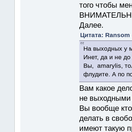
того чтобы ме
ВНИМАТЕЛЬНО 
Далее.
Цитата: Ransom о
На выходных у м
Инет, да и не д
Вы, amarylis, т
флудите. А по п
Вам какое дел
не выходными 
Вы вообще кто
делать в своб
имеют такую п