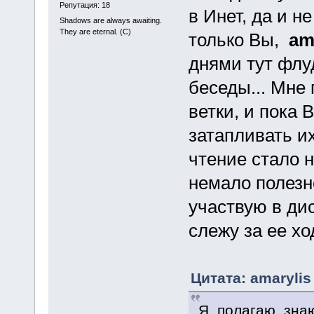
Репутация: 18
в Инет, да и н
Shadows are always awaiting.
They are eternal. (C)
только Вы,
am
днями тут флу
беседы... Мне
ветки, и пока 
затапливать и
чтение стало 
немало полезн
участвую в дис
слежу за ее хо
Цитата: amarylis
Я, полагаю, зна