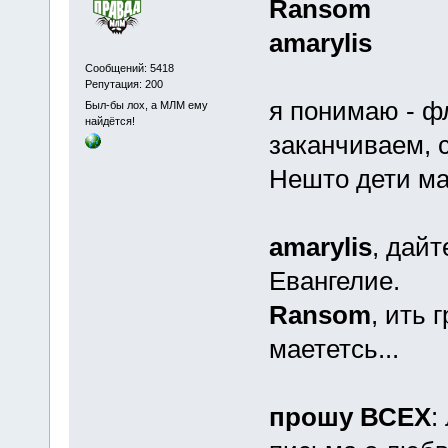
Ransom
amarylis
Сообщений: 5418
Репутация: 200
я понимаю - фл
Был-бы лох, а МЛМ ему
найдётся!
заканчиваем, с
Нешто дети м
amarylis
, дайт
Евангелие.
Ransom
, ить 
маететсь...
прошу ВСЕХ
: