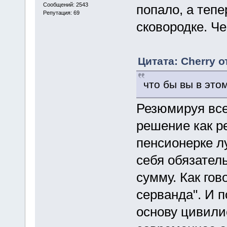
Сообщений: 2543
попало, а тепе
Репутация: 69
сковородке. Че
Цитата: Cherry о
что бы вы в это
Резюмируя вс
решение как р
пенсионерке л
себя обязател
сумму. Как гов
серванда". И 
основу цивилис