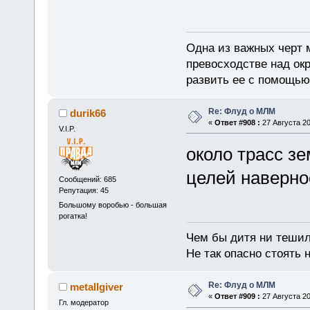
Одна из важных черт 
превосходстве над ок
развить ее с помощью
Re: Флуд о МЛМ
durik66
«
Ответ #908 :
27 Августа 20
V.I.P.
около трасс з
целей наверно
Сообщений: 685
Репутация: 45
Большому воробью - большая
рогатка!
Чем бы дитя ни тешил
Не так опасно стоять н
Re: Флуд о МЛМ
metallgiver
«
Ответ #909 :
27 Августа 20
Гл. модератор