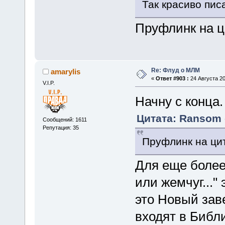
Так красиво пис
Пруфлинк на ц
Re: Флуд о МЛМ
amarylis
«
Ответ #903 :
24 Августа 20
V.I.P.
Начну с конца.
Цитата: Ransom о
Сообщений: 1611
Репутация: 35
Пруфлинк на цит
Для еще более
или жемчуг..."
это Новый заве
входят в Библи