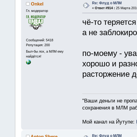
Re: Флуд о МЛМ
Onkel
«
Ответ #914 :
25 Марта 2010
Гл. модератор
чё-то теряется 
а не заблокиро
Сообщений: 5418
Репутация: 200
по-моему - ув
Был-бы лох, а МЛМ ему
найдётся!
хорошо и разн
расторжение д
"Ваши деньги не пропа
сохранения в МЛМ раб
Мой канал на Йутупе:
Re: Флуд о МЛМ
Anton Shere