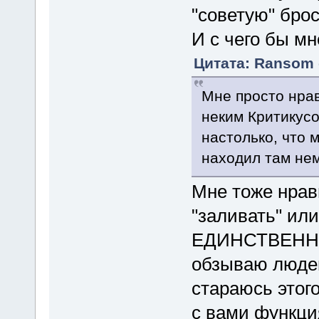
"советую" бро
И с чего бы мн
Цитата: Ransom о
Мне просто нрав
неким Критикусо
настолько, что 
находил там нем
Мне тоже нрави
"заливать" или
ЕДИНСТВЕННАЯ
обзываю людей
стараюсь этого
с вами функ