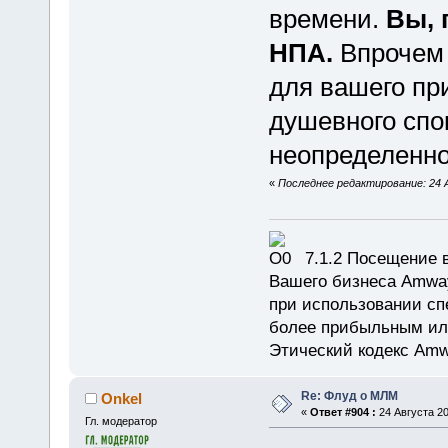
времени.
Вы, 
НПА.
Впрочем 
для вашего пр
душевного спо
неопределенно
«
Последнее редактирование: 24 А
7.1.2 Посещение в
Вашего бизнеса Amway
при использовании сп
более прибыльным или
Этический кодекс Amw
Re: Флуд о МЛМ
Onkel
«
Ответ #904 :
24 Августа 20
Гл. модератор