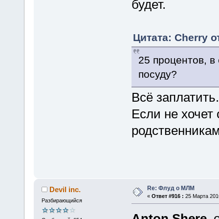
будет.
Цитата: Cherry о
25 процентов, в
посуду?
Всё заплатить.
Если не хочет 
родственникам
Re: Флуд о МЛМ
Devil inc.
«
Ответ #916 :
25 Марта 2010
Разбирающийся
Anton Shere
,