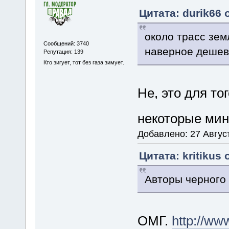
Цитата: durik66 
около трасс зем
Сообщений: 3740
наверное дешевл
Репутация: 139
Кто зигует, тот без газа зимует.
Не, это для то
некоторые ми
Добавлено: 27 Август
Цитата: kritikus 
Авторы черного 
ОМГ.
http://ww