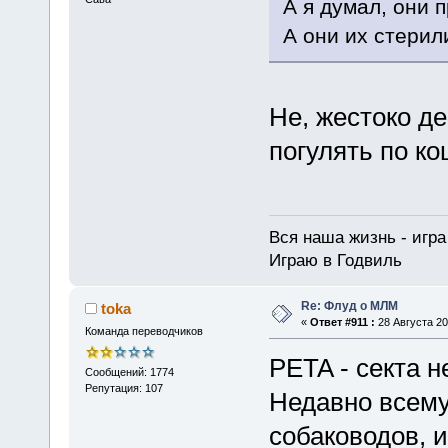
А я думал, они 
А они их стерил
Не, жестоко де
погулять по ко
Вся наша жизнь - игра 
Играю в Годвиль
Re: Флуд о МЛМ
toka
«
Ответ #911 :
28 Августа 20
Команда переводчиков
PETA - секта 
Сообщений: 1774
Репутация: 107
Недавно всему
собаководов, 