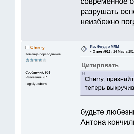
современное о
разрушать осн
неизбежно погр
Re: Флуд о МЛМ
Cherry
«
Ответ #913 :
24 Марта 2010
Команда переводчиков
Цитировать
Сообщений: 931
Cherry, признайт
Репутация: 67
Legally auburn
теперь выкручив
будьте любезны
Антона кончил