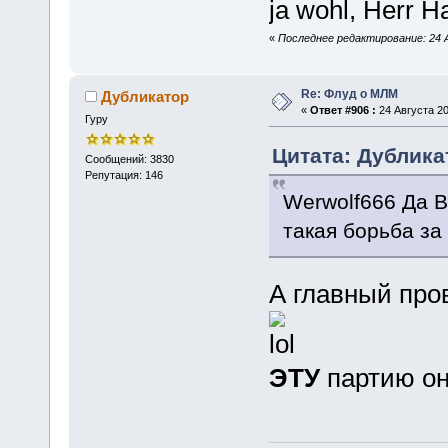
ja wohl, Herr 
«
Последнее редактирование: 24 Ав
Re: Флуд о МЛМ
Дубликатор
«
Ответ #906 :
24 Августа 20
Гуру
Цитата: Дубликат
Сообщений: 3830
Репутация: 146
Werwolf666 Да В
такая борьба за
А главный про
ЭТУ
партию он