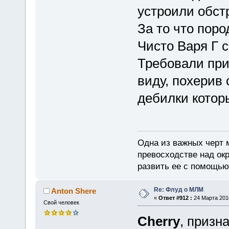
устроили обст
За то что поро
Чисто Варя Г с
Требовали при
виду, похерив
дебилки котор
Одна из важных черт 
превосходстве над ок
развить ее с помощью
Re: Флуд о МЛМ
Anton Shere
«
Ответ #912 :
24 Марта 2010
Свой человек
Cherry
, призн