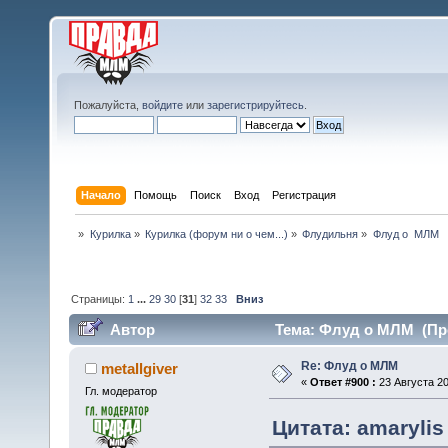
Пожалуйста,
войдите
или
зарегистрируйтесь
.
Начало
Помощь
Поиск
Вход
Регистрация
»
Курилка
»
Курилка (форум ни о чем...)
»
Флудильня
»
Флуд о  МЛМ
Страницы:
1
...
29
30
[
31
]
32
33
Вниз
Автор
Тема: Флуд о МЛМ (Про
Re: Флуд о МЛМ
metallgiver
«
Ответ #900 :
23 Августа 20
Гл. модератор
Цитата: amarylis