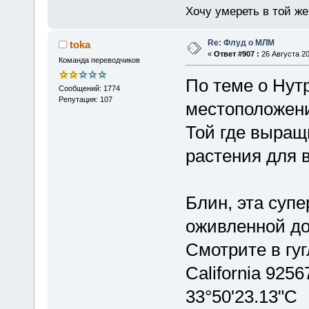
Хочу умереть в той же 
Re: Флуд о МЛМ
toka
«
Ответ #907 :
26 Августа 20
Команда переводчиков
По теме о Нут
Сообщений: 1774
Репутация: 107
местоположени
Той где выращ
растения для 
Блин, эта суп
оживленной дор
Смотрите в гуг
California 925
33°50'23.13"