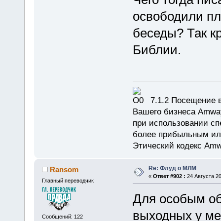
освободили пл
беседы? Так кр
Библии.
7.1.2 Посещение в
Вашего бизнеса Amway
при использовании сп
более прибыльным или
Этический кодекс Amw
Re: Флуд о МЛМ
Ransom
«
Ответ #902 :
24 Августа 20
Главный переводчик
Для особым об
выходных у ме
Сообщений: 122