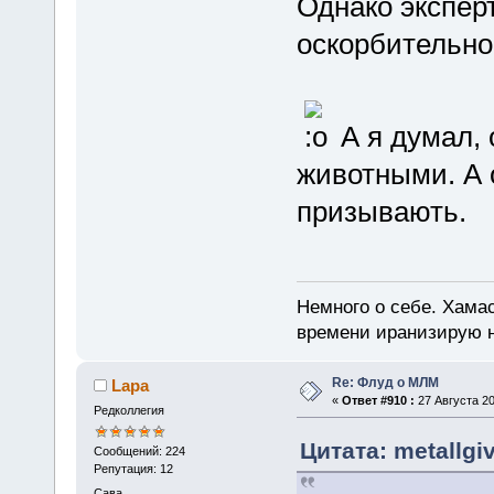
Однако эксперт
оскорбительно
А я думал, 
животными. А 
призывають.
Немного о себе. Хамас
времени иранизирую 
Re: Флуд о МЛМ
Lapa
«
Ответ #910 :
27 Августа 20
Редколлегия
Цитата: metallgiv
Сообщений: 224
Репутация: 12
Сава