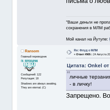
письма о любв
"Ваши деньги не пропа
сохранения в МЛМ раб
Мой канал на Йутупе:
Re: Флуд о МЛМ
Ransom
«
Ответ #905 :
24 Августа 20
Главный переводчик
Цитата: Onkel от
Сообщений: 122
личные терзания
Репутация: 18
- в личку!
Shadows are always awaiting.
They are eternal. (C)
Запрещено. Во