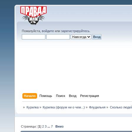
Пожалуйста,
войдите
или
зарегистрируйтесь
.
Начало
Помощь
Поиск
Вход
Регистрация
»
Курилка
»
Курилка (форум ни о чем...)
»
Флудильня
»
Сколько людей
Страницы: [
1
]
2
3
...
7
Вниз