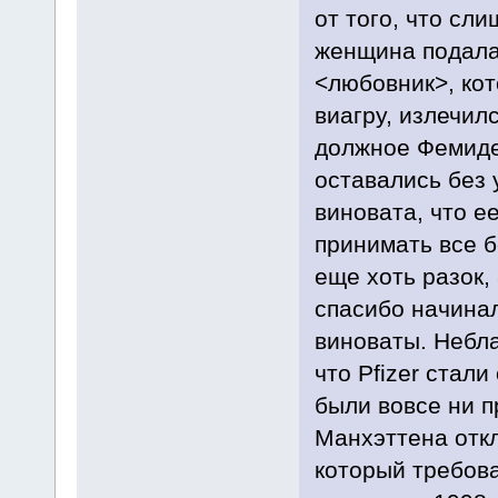
от того, что сл
женщина подала 
<любовник>, ко
виагру, излечил
должное Фемиде 
оставались без 
виновата, что е
принимать все б
еще хоть разок,
спасибо начинал
виноваты. Небла
что Pfizer стали
были вовсе ни пр
Манхэттена откл
который требов