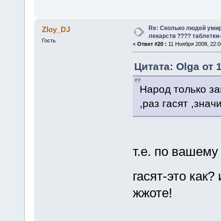
Re: Сколько людей умир
Zloy_DJ
лекарств ???? таблетки-
Гость
«
Ответ #20 :
11 Ноября 2008, 22:0
Цитата: Olga от 
Народ только за
,раз гасят ,знач
т.е. по вашему
гасят-это как?
жжоте!