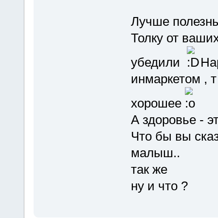
Лучше полезн
Толку от ваших
убедили
На
инмаркетом , т 
хорошее
А здоровье - э
Что бы вы ска
малыш..
так же
ну и что ?