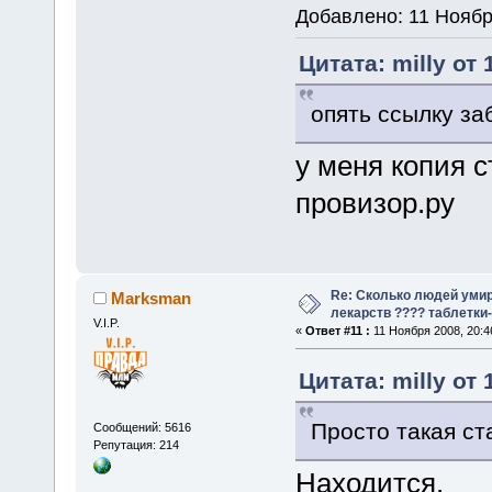
Добавлено: 11 Ноябр
Цитата: milly от
опять ссылку за
у меня копия с
провизор.ру
Re: Сколько людей умир
Marksman
лекарств ???? таблетки-
V.I.P.
«
Ответ #11 :
11 Ноября 2008, 20:4
Цитата: milly от
Просто такая ст
Сообщений: 5616
Репутация: 214
Находится.