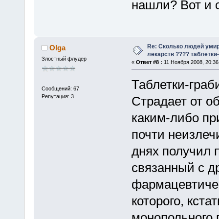
нашли? Вот и 
Re: Сколько людей умир
Olga
лекарств ???? таблетки-
Злостный флудер
«
Ответ #8 :
11 Ноября 2008, 20:36
Таблетки-граб
Сообщений: 67
Репутация: 3
Страдает от о
каким-либо пр
почти неизлечи
днях получил 
связанный с д
фармацевтическ
которого, кста
монопольного 