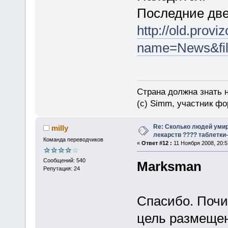
Последние две
http://old.provi
name=News&file
Страна должна знать н
(c) Simm, участник фор
Re: Сколько людей умир
milly
лекарств ???? таблетки-
Команда переводчиков
«
Ответ #12 :
11 Ноября 2008, 20:5
Сообщений: 540
Marksman
Репутация: 24
Спасибо. Почи
цель размещен