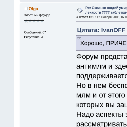
Re: Сколько людей умир
Olga
лекарств ???? таблетки-
Злостный флудер
«
Ответ #21 :
12 Ноября 2008, 07:0
Цитата: IvanOFF 
Сообщений: 67
Репутация: 3
Хорошо, ПРИЧ
Форум предста
антимлм и зде
поддерживаетс
Но в нем бесп
млм и от этого
которых вы за
Надо аспекты 
рассматривать