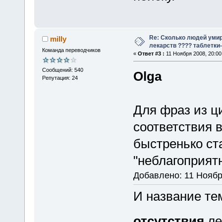
Re: Сколько людей умир
milly
лекарств ???? таблетки-
Команда переводчиков
«
Ответ #3 :
11 Ноября 2008, 20:00
Сообщений: 540
Olga
Репутация: 24
Для фраз из ц
соответствия 
быстренько ст
"неблагоприят
Добавлено: 11 Ноябр
И название те
отсутствия
ле