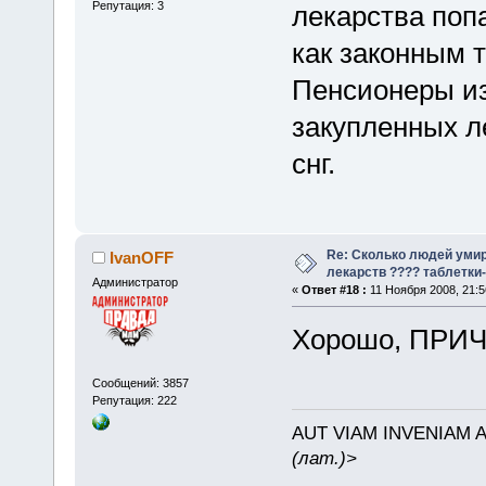
Репутация: 3
лекарства поп
как законным 
Пенсионеры из
закупленных ле
снг.
Re: Сколько людей умир
IvanOFF
лекарств ???? таблетки-
Администратор
«
Ответ #18 :
11 Ноября 2008, 21:5
Хорошо, ПРИ
Сообщений: 3857
Репутация: 222
AUT VIAM INVENIAM 
(лат.)>