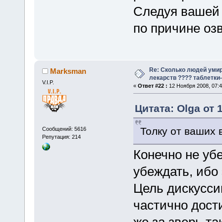
Следуя вашей л
по причине озв
Re: Сколько людей умир
Marksman
лекарств ???? таблетки-
V.I.P.
«
Ответ #22 :
12 Ноября 2008, 07:4
Цитата: Olga от 
Толку от ваших 
Сообщений: 5616
Репутация: 214
Конечно не убе
убеждать, ибо
Цель дискусси
частично дости
же за зверь та