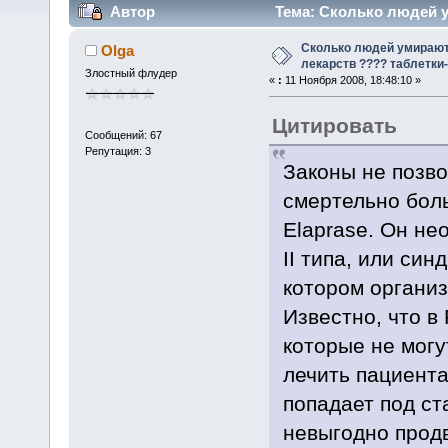
Автор
Тема: Сколько людей ум
(Прочитано 102032 раз)
Сколько людей умирают 
Olga
лекарств ???? таблетки-
Злостный флудер
«
:
11 Ноября 2008, 18:48:10 »
Цитировать
Сообщений: 67
Репутация: 3
Законы не позво
смертельно боль
Elaprase. Он не
II типа, или син
котором организ
Известно, что в
которые не могу
лечить пациент
попадает под ст
невыгодно продв